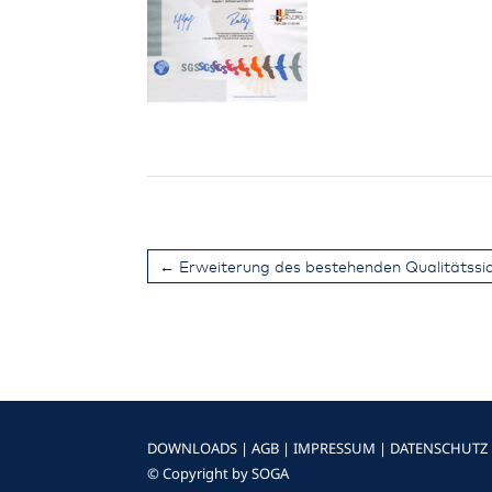
←
Erweiterung des bestehenden Qualitätss
DOWNLOADS
|
AGB
|
IMPRESSUM
|
DATENSCHUTZ
© Copyright by SOGA